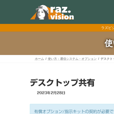
コ
ナ
ン
ビ
テ
ゲ
ン
ー
ツ
シ
ラズビ
へ
ョ
ス
ン
キ
に
使
ッ
移
プ
動
ホーム
使い方：通信システム・オプション
デスクト
デスクトップ共有
最
2023年2月28日
終
更
新
有償オプション/指示キットの契約が必要で
日