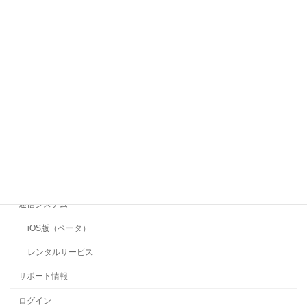
ヘルメット側面用カメラ
目線共有に適したカメラ
高速フォーカスカメラ
手振れ補正小型カメラ
手振れ補正カメラ
長時間ボディカメラ
ボディカメラ（無線）
360度カメラ
通信システム
iOS版（ベータ）
レンタルサービス
サポート情報
ログイン