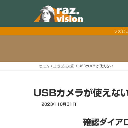
コ
ナ
ン
ビ
テ
ゲ
ン
ー
ツ
シ
ラズビ
へ
ョ
ス
ン
キ
に
ッ
移
プ
動
ホーム
トラブル対応
USBカメラが使えない
USBカメラが使えな
最
2023年10月31日
終
更
新
確認ダイア
日