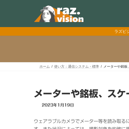
コ
ナ
ン
ビ
テ
ゲ
ン
ー
ツ
シ
ラズビ
へ
ョ
ス
ン
キ
に
ッ
移
プ
動
ホーム
使い方：通信システム・標準
メーターや銘板
メーターや銘板、スケ
最
2023年1月19日
終
更
ウェアラブルカメラでメーター等を読み取る
新
日
す。また状況によっては、撮影対象を的確に