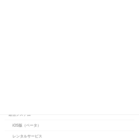
ウェアラブルカメラ他
小型軽量カメラ
ヘルメット側面用カメラ
目線共有に適したカメラ
高速フォーカスカメラ
手振れ補正小型カメラ
手振れ補正カメラ
長時間ボディカメラ
ボディカメラ（無線）
360度カメラ
通信システム
iOS版（ベータ）
レンタルサービス